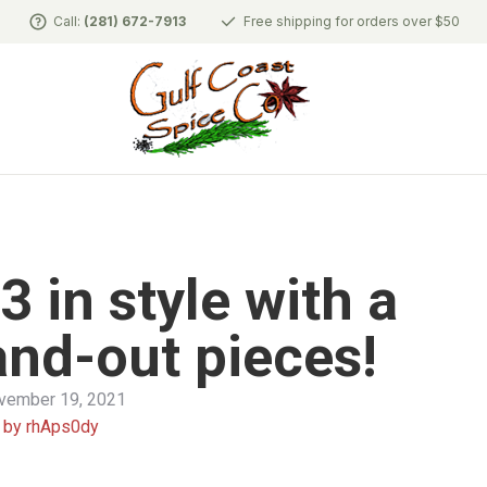
Call:
(281) 672-7913
Free shipping for orders over $50
3 in style with a
and-out pieces!
vember 19, 2021
by
rhAps0dy