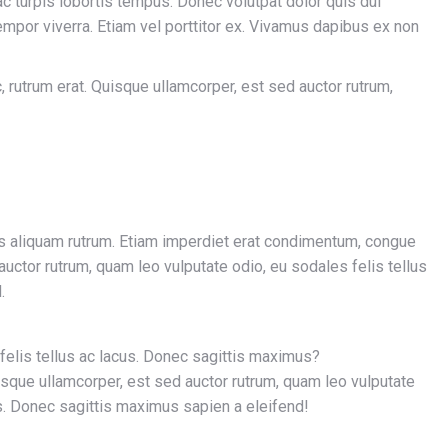
ac turpis lobortis tempus. Donec volutpat dolor quis dui
por viverra. Etiam vel porttitor ex. Vivamus dapibus ex non
 rutrum erat. Quisque ullamcorper, est sed auctor rutrum,
is aliquam rutrum. Etiam imperdiet erat condimentum, congue
auctor rutrum, quam leo vulputate odio, eu sodales felis tellus
.
felis tellus ac lacus. Donec sagittis maximus?
isque ullamcorper, est sed auctor rutrum, quam leo vulputate
us. Donec sagittis maximus sapien a eleifend!