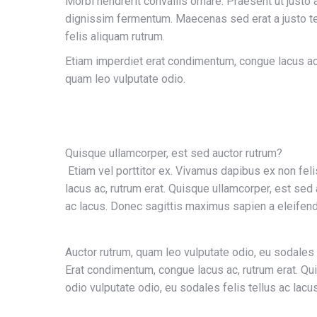
Morbi hendrerit convallis ornare. Praesent ut justo 
dignissim fermentum. Maecenas sed erat a justo tem
felis aliquam rutrum.
Etiam imperdiet erat condimentum, congue lacus ac,
quam leo vulputate odio.
Quisque ullamcorper, est sed auctor rutrum?
Etiam vel porttitor ex. Vivamus dapibus ex non fel
lacus ac, rutrum erat. Quisque ullamcorper, est sed 
ac lacus. Donec sagittis maximus sapien a eleifend
Auctor rutrum, quam leo vulputate odio, eu sodales 
Erat condimentum, congue lacus ac, rutrum erat. Qu
odio vulputate odio, eu sodales felis tellus ac lac