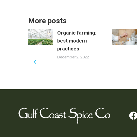
More posts
ories
Organic farming:
best modern
practices
2021
December 2, 2022